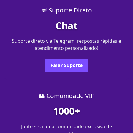
💬 Suporte Direto
Chat
Suporte direto via Telegram, respostas rápidas e
atendimento personalizado!
Falar Suporte
👥 Comunidade VIP
1000+
Junte-se a uma comunidade exclusiva de