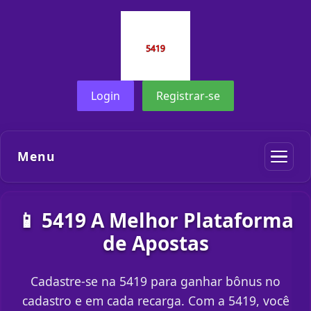
Login
Registrar-se
Menu
📱 5419 A Melhor Plataforma
de Apostas
Cadastre-se na 5419 para ganhar bônus no
cadastro e em cada recarga. Com a 5419, você