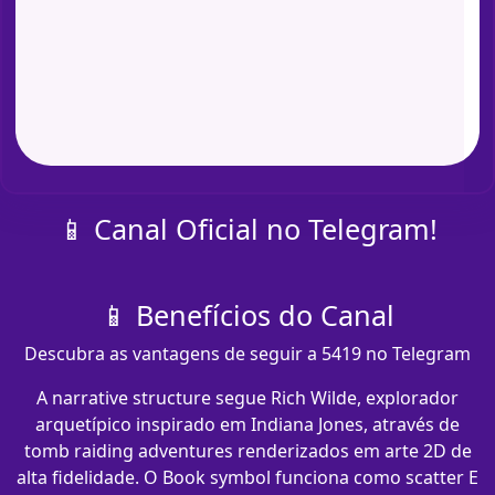
📱 Canal Oficial no Telegram!
📱 Benefícios do Canal
Descubra as vantagens de seguir a 5419 no Telegram
A narrative structure segue Rich Wilde, explorador
arquetípico inspirado em Indiana Jones, através de
tomb raiding adventures renderizados em arte 2D de
alta fidelidade. O Book symbol funciona como scatter E