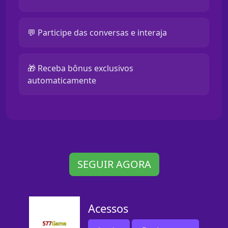
💬 Participe das conversas e interaja
🎁 Receba bônus exclusivos
automaticamente
SEGUIR AGORA
Acessos