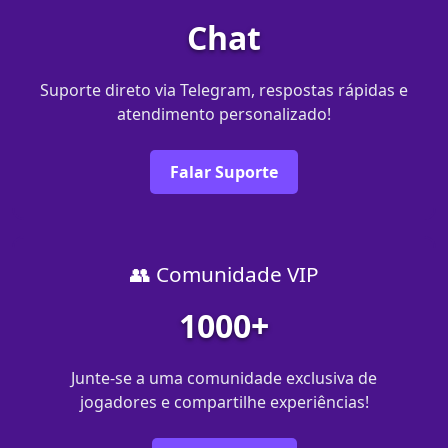
Chat
Suporte direto via Telegram, respostas rápidas e
atendimento personalizado!
Falar Suporte
👥 Comunidade VIP
1000+
Junte-se a uma comunidade exclusiva de
jogadores e compartilhe experiências!