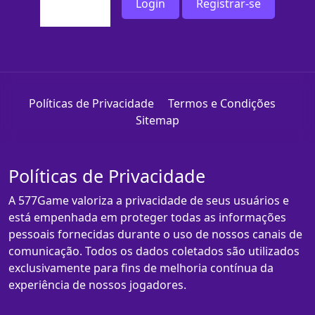
Login
Registrar-se
Políticas de Privacidade
Termos e Condições
Sitemap
Políticas de Privacidade
A 577Game valoriza a privacidade de seus usuários e
está empenhada em proteger todas as informações
pessoais fornecidas durante o uso de nossos canais de
comunicação. Todos os dados coletados são utilizados
exclusivamente para fins de melhoria contínua da
experiência de nossos jogadores.