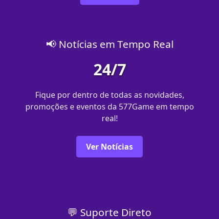
📢 Notícias em Tempo Real
24/7
Fique por dentro de todas as novidades,
promoções e eventos da 577Game em tempo
real!
Ver Notícias
💬 Suporte Direto