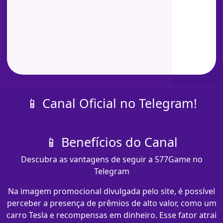
📱 Canal Oficial no Telegram!
📱 Benefícios do Canal
Descubra as vantagens de seguir a 577Game no
Telegram
Na imagem promocional divulgada pelo site, é possível
perceber a presença de prêmios de alto valor, como um
carro Tesla e recompensas em dinheiro. Esse fator atrai