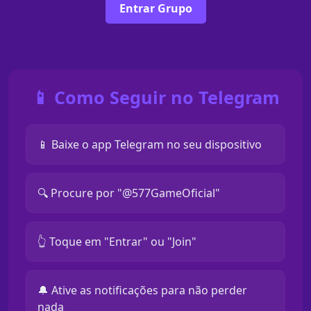
Entrar Grupo
📱 Como Seguir no Telegram
📱 Baixe o app Telegram no seu dispositivo
🔍 Procure por "@577GameOficial"
👆 Toque em "Entrar" ou "Join"
🔔 Ative as notificações para não perder
nada