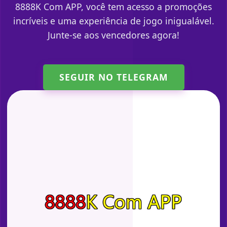
8888K Com APP, você tem acesso a promoções
incríveis e uma experiência de jogo inigualável.
Junte-se aos vencedores agora!
SEGUIR NO TELEGRAM