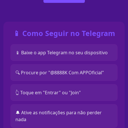
📱 Como Seguir no Telegram
📱 Baixe o app Telegram no seu dispositivo
🔍 Procure por "@8888K Com APPOficial"
👆 Toque em "Entrar" ou "Join"
🔔 Ative as notificações para não perder
nada