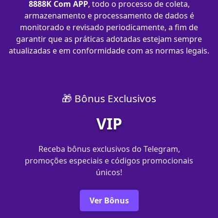
8888K Com APP
, todo o processo de coleta,
armazenamento e processamento de dados é
monitorado e revisado periodicamente, a fim de
garantir que as práticas adotadas estejam sempre
atualizadas e em conformidade com as normas legais.
🎁 Bônus Exclusivos
VIP
Receba bônus exclusivos do Telegram,
promoções especiais e códigos promocionais
únicos!
Ver Bônus