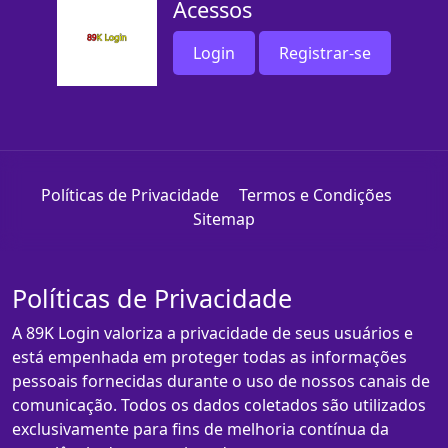
Acessos
Login
Registrar-se
Políticas de Privacidade
Termos e Condições
Sitemap
Políticas de Privacidade
A 89K Login valoriza a privacidade de seus usuários e
está empenhada em proteger todas as informações
pessoais fornecidas durante o uso de nossos canais de
comunicação. Todos os dados coletados são utilizados
exclusivamente para fins de melhoria contínua da