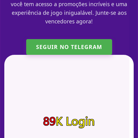
você tem acesso a promoções incríveis e uma
experiência de jogo inigualável. Junte-se aos
vencedores agora!
SEGUIR NO TELEGRAM